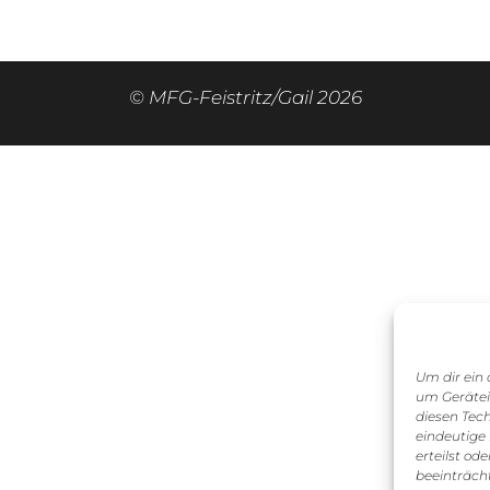
© MFG-Feistritz/Gail 2026
Um dir ein 
um Gerätei
diesen Tec
eindeutige
erteilst o
beeinträch