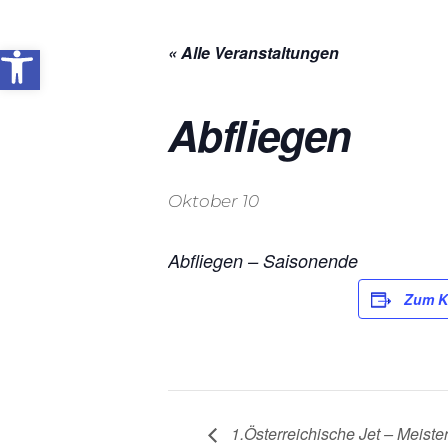
Skip
Open toolbar
to
« Alle Veranstaltungen
the
content
Abfliegen
Oktober 10
Abfliegen – Saisonende
Zum K
1.Österreichische Jet – Meiste