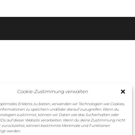
Cookie-Zustimmung verwalten
optimales Erlebnis zu bieten, verwenden wir Technologien wie Cookies,
nformationen zu speichern und/oder darauf zuzugreifen. Wenn du
hnologien zustimmst, können wir Daten wie das Surfverhalten oder
 IDs auf dieser Website verarbeiten. Wenn du deine Zustimmung nicht
der zurückziehst, können bestimmte Merkmale und Funktionen
tigt werden.