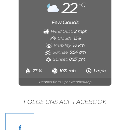
22
°C
Few Clouds
Wind Gust:
2 mph
Clouds:
13%
Visibility:
10 km
Sunrise:
5:54 am
Sunset:
8:27 pm
77 %
1021 mb
1 mph
Weather from OpenWeatherMap
FOLGE UNS AUF FACEBOOK