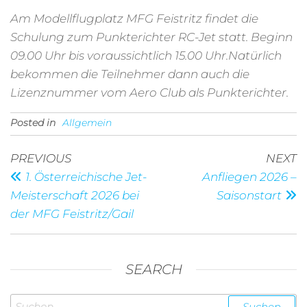
Am Modellflugplatz MFG Feistritz findet die
Schulung zum Punkterichter RC-Jet statt. Beginn
09.00 Uhr bis voraussichtlich 15.00 Uhr.Natürlich
bekommen die Teilnehmer dann auch die
Lizenznummer vom Aero Club als Punkterichter.
Posted in
Allgemein
Beitragsnavigation
Previous
N
PREVIOUS
NEXT
Post
P
1. Österreichische Jet-
Anfliegen 2026 –
Meisterschaft 2026 bei
Saisonstart
der MFG Feistritz/Gail
SEARCH
Suchen