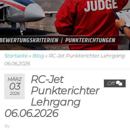
Startseite
»
Blog
»
RC-Jet Punkterichter Lehrgang
06.06.2026
RC-Jet
MÄRZ
Off
03
Punkterichter
2026
Lehrgang
06.06.2026
By