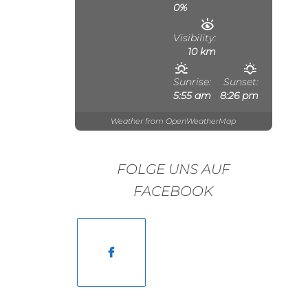
0%
Visibility:
10 km
Sunrise:
Sunset:
5:55 am
8:26 pm
Weather from OpenWeatherMap
FOLGE UNS AUF
FACEBOOK