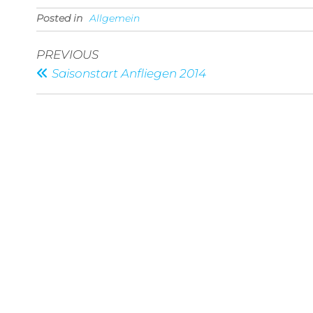
Posted in
Allgemein
Beitragsnavigation
Previous
PREVIOUS
Post
Saisonstart Anfliegen 2014