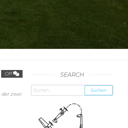
Off
SEARCH
Suchen
 der zwei
nach: