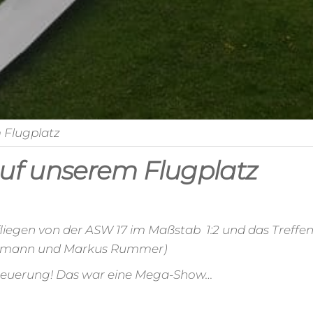
 Flugplatz
uf unserem Flugplatz
liegen von der ASW 17 im Maßstab 1:2 und das Treffen
uckmann und Markus Rummer)
steuerung! Das war eine Mega-Show…