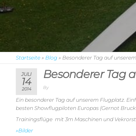
Startseite
»
Blog
»
Besonderer Tag auf unserem
Besonderer Tag a
JULI
14
By
2014
Ein besonderer Tag auf unserem Flugplatz. Einf
besten Showflugpiloten Europas (Gernot Br
Trainingsflüge mit 3m Maschinen und Vekror
»Bilder