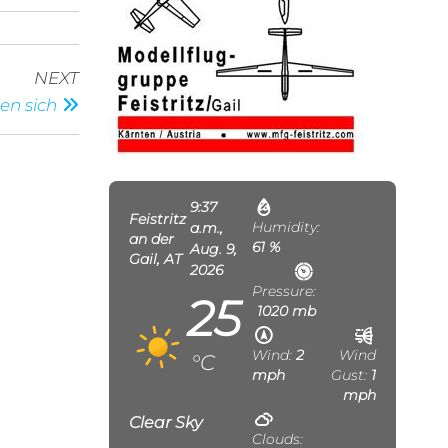
Next
NEXT
Post
en sich
9:37
Feistritz
Humidity:
a.m.,
an der
61 %
Aug. 9,
Gail, AT
2026
Pressure:
25
1020 mb
Wind:
2
Wind
°C
mph
Gust:
1
mph
Clear Sky
Clouds: