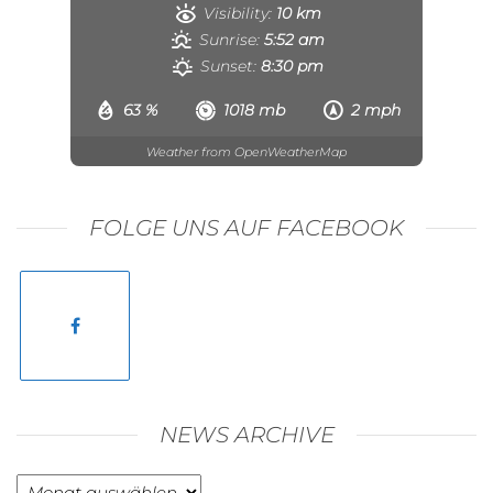
Visibility:
10 km
Sunrise:
5:52 am
Sunset:
8:30 pm
63 %
1018 mb
2 mph
Weather from OpenWeatherMap
FOLGE UNS AUF FACEBOOK
NEWS ARCHIVE
News