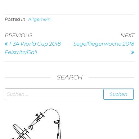
Posted in
Allgemein
Beitragsnavigation
Previous
N
PREVIOUS
NEXT
Post
P
F3A World Cup 2018
Segelfliegerwoche 2018
Feistritz/Gail
SEARCH
Suchen
nach: