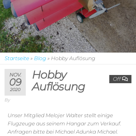
Startseite
»
Blog
»
Hobby Auflösung
Hobby
NOV.
Off
09
Auflösung
2020
By
Unser Mitglied Melojer Walter stellt einige
Flugzeuge aus seinem Hangar zum Verkauf.
Anfragen bitte bei Michael Adunka Michael.