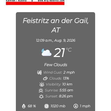
Feistritz an der Gail,
AT
12:09 a.m.,
Aug. 9, 2026
21
°C
Few Clouds
Wind Gust:
2 mph
Clouds:
13%
Visibility:
10 km
Sunrise:
5:55 am
Sunset:
8:26 pm
68 %
1020 mb
1 mph