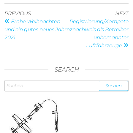
Beitragsnavigation
Previous
N
PREVIOUS
NEXT
Post
P
Frohe Weihnachten
Registrierung/Kompete
und ein gutes neues Jahr
nznachweis als Betreiber
2021
unbemannter
Luftfahrzeuge
SEARCH
Suchen
nach: