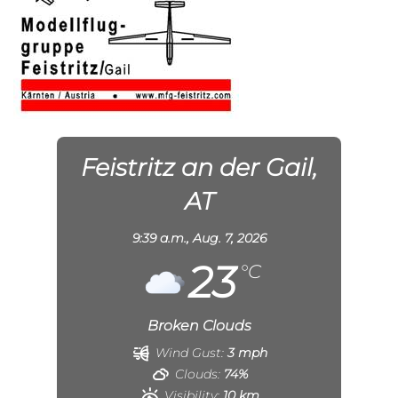
Feistritz an der Gail,
AT
9:39 a.m.,
Aug. 7, 2026
23
°C
Broken Clouds
Wind Gust:
3 mph
Clouds:
74%
Visibility:
10 km