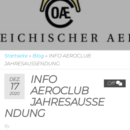
Startseite
»
Blog
»
INFO AEROCLUB
JAHRESAUSSENDUNG
INFO
DEZ.
Off
17
AEROCLUB
2020
JAHRESAUSSE
NDUNG
By