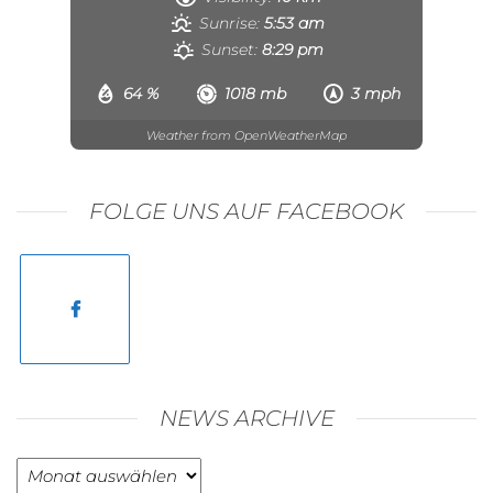
Sunrise:
5:53 am
Sunset:
8:29 pm
64 %
1018 mb
3 mph
Weather from OpenWeatherMap
FOLGE UNS AUF FACEBOOK
NEWS ARCHIVE
News