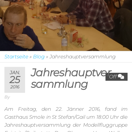
Startseite
»
Blog
»
Jahreshauptversammlung
Jahreshauptver
JAN.
Off
25
sammlung
2016
By
Am Freitag, den 22. Jänner 2016, fand im
Gasthaus Smole in St Stefan/Gail um 18:00 Uhr die
Jahreshauptversammlung der Modellfluggruppe