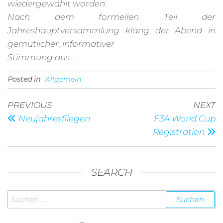
wiedergewählt worden.
Nach dem formellen Teil der
Jahreshauptversammlung klang der Abend in
gemütlicher, informativer
Stimmung aus…
Posted in
Allgemein
Beitragsnavigation
Previous
N
PREVIOUS
NEXT
Post
P
Neujahresfliegen
F3A World Cup
Registration
SEARCH
Suchen
nach: