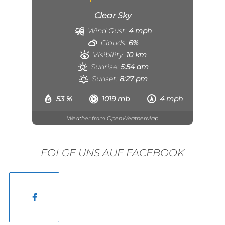
Clear Sky
Wind Gust:
4 mph
Clouds:
6%
Visibility:
10 km
Sunrise:
5:54 am
Sunset:
8:27 pm
53 %
1019 mb
4 mph
Weather from OpenWeatherMap
FOLGE UNS AUF FACEBOOK