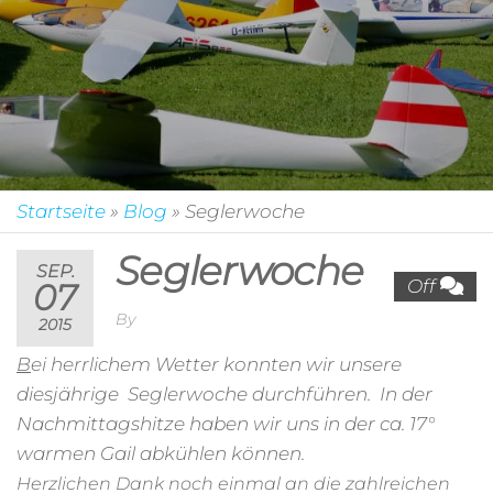
Startseite
»
Blog
»
Seglerwoche
Seglerwoche
SEP.
Off
07
By
2015
B
ei herrlichem Wetter konnten wir unsere
diesjährige Seglerwoche durchführen. In der
Nachmittagshitze haben wir uns in der ca. 17°
warmen Gail abkühlen können.
Herzlichen Dank noch einmal an die zahlreichen