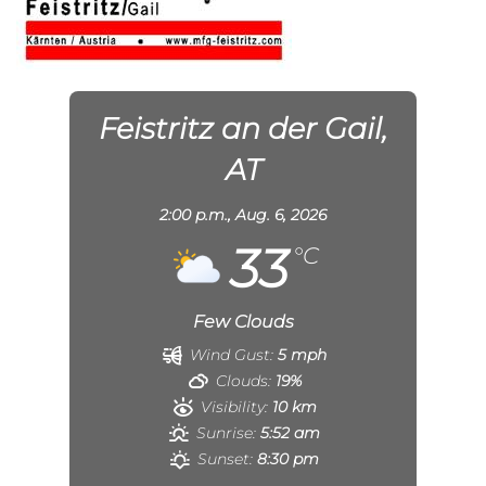
Feistritz an der Gail,
AT
2:00 p.m.,
Aug. 6, 2026
33
°C
Few Clouds
Wind Gust:
5 mph
Clouds:
19%
Visibility:
10 km
Sunrise:
5:52 am
Sunset:
8:30 pm