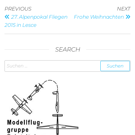
Beitragsnavigation
Previous
N
PREVIOUS
NEXT
Post
P
27. Alpenpokal Fliegen
Frohe Weihnachten
2015 in Lesce
SEARCH
Suchen
nach: